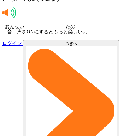
おんせい
たの
…
音声
をONにするともっと
楽
しいよ！
ログイン
つぎへ