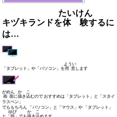
たいけん
キヅキランドを
体験
するに
は…
ようい
「タブレット」や「パソコン」を
用意
します
がめん
か
こ
画面
に
描
き
込
むので おすすめは「タブレット」と「スタイ
ラスペン」
でももちろん 「パソコン」と「マウス」や 「タブレット」
ゆび
か
こ
と「
指
」でも
描
き
込
めます